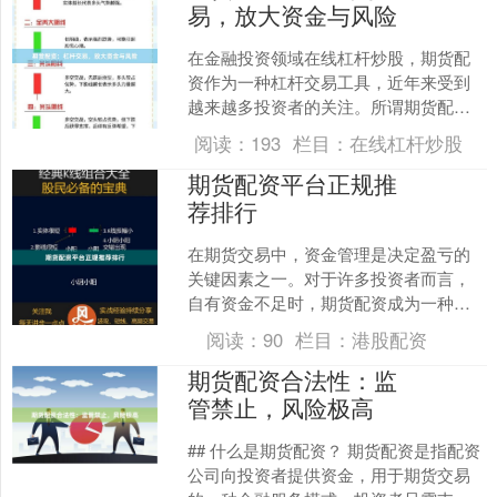
易，放大资金与风险
在金融投资领域在线杠杆炒股，期货配
资作为一种杠杆交易工具，近年来受到
越来越多投资者的关注。所谓期货配
资，是指投资者通过配资公司获得额外
阅读：
193
栏目：
在线杠杆炒股
资金，用于放大期货交易规模....
期货配资平台正规推
荐排行
在期货交易中，资金管理是决定盈亏的
关键因素之一。对于许多投资者而言，
自有资金不足时，期货配资成为一种常
见的杠杆工具。然而炒股配资公司，市
阅读：
90
栏目：
港股配资
场上配资平台良莠不齐，选....
期货配资合法性：监
管禁止，风险极高
## 什么是期货配资？ 期货配资是指配资
公司向投资者提供资金，用于期货交易