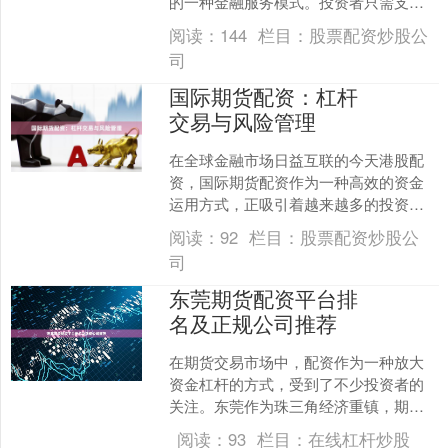
的一种金融服务模式。投资者只需支付
一定比例的保证金，配资公司便提供数
阅读：
144
栏目：
股票配资炒股公
倍于保证金的资金供....
司
国际期货配资：杠杆
交易与风险管理
在全球金融市场日益互联的今天港股配
资，国际期货配资作为一种高效的资金
运用方式，正吸引着越来越多的投资
者。它通过杠杆机制，让交易者以较小
阅读：
92
栏目：
股票配资炒股公
的自有资金撬动更大规模的交....
司
东莞期货配资平台排
名及正规公司推荐
在期货交易市场中，配资作为一种放大
资金杠杆的方式，受到了不少投资者的
关注。东莞作为珠三角经济重镇，期货
配资需求日益增长。然而，面对市场上
阅读：
93
栏目：
在线杠杆炒股